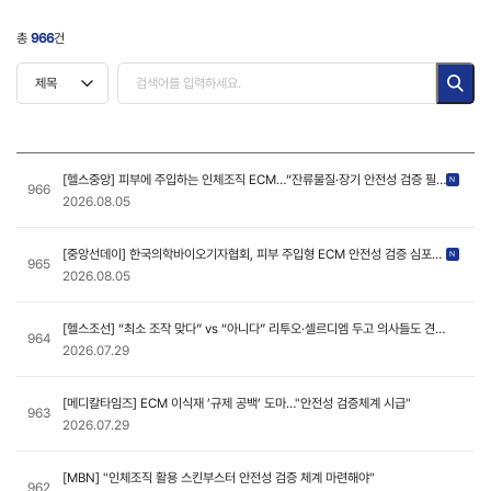
총
966
건
[헬스중앙] 피부에 주입하는 인체조직 ECM…“잔류물질·장기 안전성 검증 필
N
966
요”
2026.08.05
[중앙선데이] 한국의학바이오기자협회, 피부 주입형 ECM 안전성 검증 심포지
N
965
엄 개최
2026.08.05
[헬스조선] “최소 조작 맞다” vs “아니다” 리투오·셀르디엠 두고 의사들도 견해
964
...
2026.07.29
[메디칼타임즈] ECM 이식재 ’규제 공백’ 도마…"안전성 검증체계 시급"
963
2026.07.29
[MBN] "인체조직 활용 스킨부스터 안전성 검증 체계 마련해야"
962