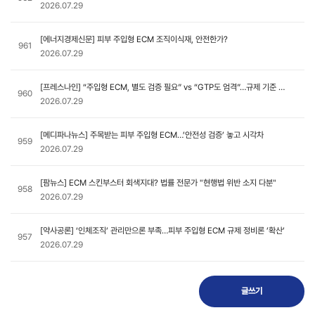
2026.07.29
[에너지경제신문] 피부 주입형 ECM 조직이식재, 안전한가?
961
2026.07.29
[프레스나인] “주입형 ECM, 별도 검증 필요” vs “GTP도 엄격”…규제 기준 공
960
방
2026.07.29
[메디파나뉴스] 주목받는 피부 주입형 ECM…’안전성 검증’ 놓고 시각차
959
2026.07.29
[팜뉴스] ECM 스킨부스터 회색지대? 법률 전문가 "현행법 위반 소지 다분"
958
2026.07.29
[약사공론] ‘인체조직’ 관리만으론 부족…피부 주입형 ECM 규제 정비론 ’확산’
957
2026.07.29
글쓰기