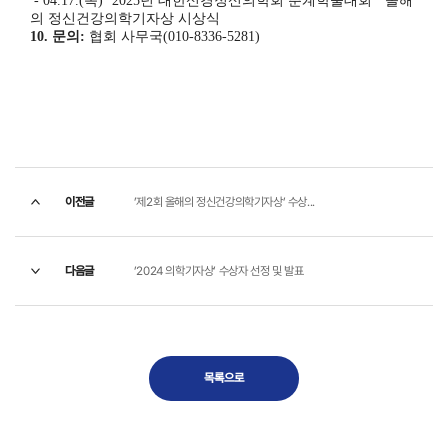
- 04.17.(
목
) ‘2025
년 대한신경정신의학회 춘계학술대회
’
올해
의 정신건강의학기자상 시상식
10.
문의
:
협회 사무국
(010-8336-5281)
이전글
’제2회 올해의 정신건강의학기자상’ 수상...
다음글
’2024 의학기자상’ 수상자 선정 및 발표
목록으로