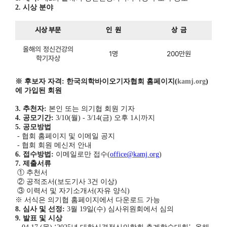
2.
시상 분야
시상 부문
인 원
상 금
올해의 정신건강의
1명
200만원
학기자상
※
후보자 자격
:
한국의학바이오기자협회 홈페이지
(
kamj.org
)
에 가입된 회원
3.
추천자
:
본인 또는 의기협 회원 기자
4.
공모기간
:
3/10(
월
) - 3/14(
금
)
오후
1
시까지
5.
공모방법
-
협회 홈페이지 및 이메일 공지
-
협회 회원 메신저 안내
6.
접수방법
:
이메일로만 접수
(
office@kamj.org
)
7.
제출서류
①
추천서
②
공적조서
(
보도기사
3
건 이상
)
③
이력서 및 자기소개서
(
자유 양식
)
※
서식은 의기협 홈페이지에서 다운로드 가능
8.
심사 및 선정
:
3
월
19
일
(
수
)
심사위원회에서 심의
9.
발표 및 시상