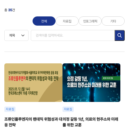
총
35
건
전체
자료집
인포그래픽
기타
자료집
자료집
조류인플루엔자의 팬데믹 위험성과 대
의정 갈등 1년, 의료의 현주소와 미래
응 전략
를 위한 교훈