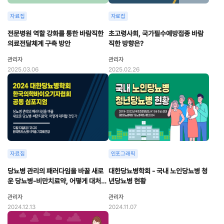
자료집
자료집
전문병원 역할 강화를 통한 바람직한
초고령사회, 국가필수예방접종 바람
의료전달체계 구축 방안
직한 방향은?
관리자
관리자
2025.03.06
2025.02.26
자료집
인포그래픽
당뇨병 관리의 패러다임을 바꿀 새로
대한당뇨병학회 - 국내 노인당뇨병 청
운 당뇨병-비만치료약, 어떻게 대처할
년당뇨병 현황
것인가
관리자
관리자
2024.12.13
2024.11.07