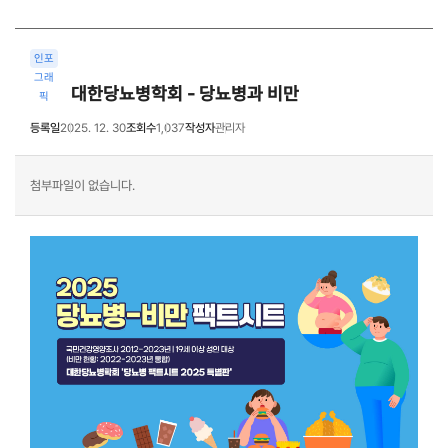
인포
그래
대한당뇨병학회 - 당뇨병과 비만
픽
등록일
2025. 12. 30
조회수
1,037
작성자
관리자
첨부파일이 없습니다.