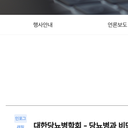
행사안내
언론보도
인포그
대한당뇨병학회 - 당뇨병과 비
래픽