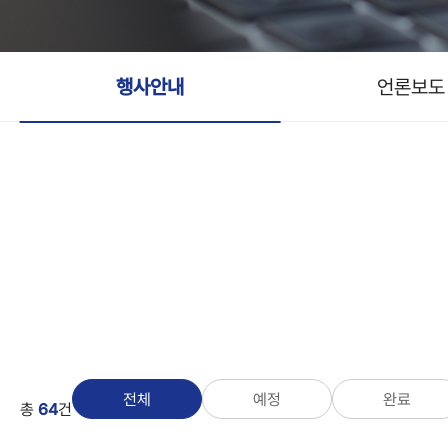
행사안내
언론보도
전체
예정
완료
총
64
건