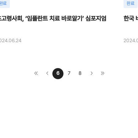
완료
완료
초고령사회, ‘임플란트 치료 바로알기’ 심포지엄
한국 
024.06.24
2024.
6
7
8
<<
<
>
>>