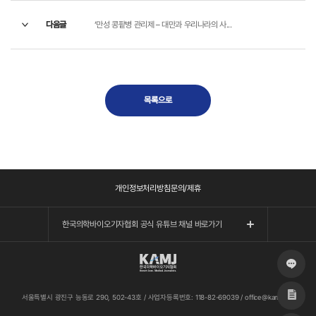
다음글
‘만성 콩팥병 관리제 – 대만과 우리나라의 사...
목록으로
개인정보처리방침
문의/제휴
한국의학바이오기자협회 공식 유튜브 채널 바로가기
서울특별시 광진구 능동로 290, 502-43호
/
사업자등록번호: 118-82-69039
/
office@kamj.org